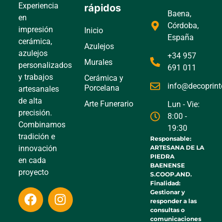
Experiencia
rápidos
Baena,
en
Córdoba,
impresión
Inicio
España
cerámica,
Azulejos
azulejos
+34 957
Murales
personalizados
691 011
y trabajos
Cerámica y
info@decoprin
Porcelana
artesanales
de alta
Arte Funerario
Lun - Vie:
precisión.
8:00 -
Combinamos
19:30
tradición e
Responsable:
ARTESANA DE LA
innovación
PIEDRA
en cada
BAENENSE
proyecto
S.COOP.AND.
Finalidad:
Gestionar y
responder a las
consultas o
comunicaciones