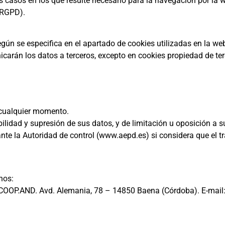
s casos en los que resulte necesario para la navegación por la w
a RGPD).
egún se especifica en el apartado de cookies utilizadas en la we
arán los datos a terceros, excepto en cookies propiedad de ter
 cualquier momento.
bilidad y supresión de sus datos, y de limitación u oposición a s
te la Autoridad de control (www.aepd.es) si considera que el t
hos:
P.AND. Avd. Alemania, 78 – 14850 Baena (Córdoba). E-mail