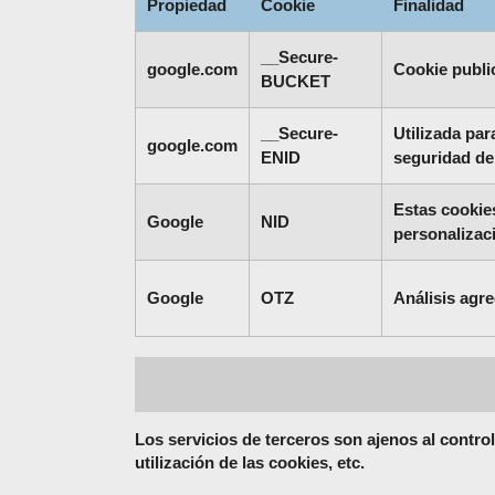
Propiedad
Cookie
Finalidad
__Secure-
google.com
Cookie publi
BUCKET
__Secure-
Utilizada par
google.com
ENID
seguridad de
Estas cookies
Google
NID
personalizac
Google
OTZ
Análisis agre
Los servicios de terceros son ajenos al contro
utilización de las cookies, etc.