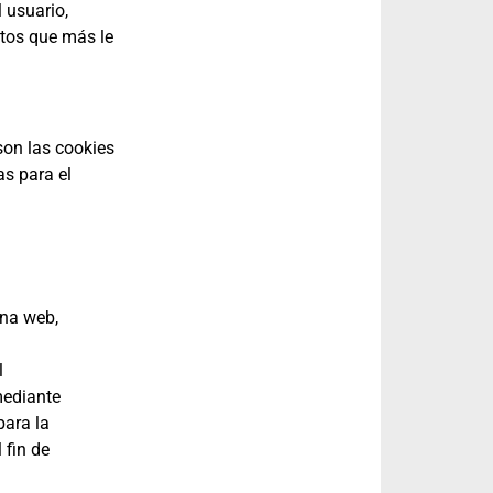
 usuario,
ctos que más le
son las cookies
as para el
ina web,
l
mediante
para la
 fin de