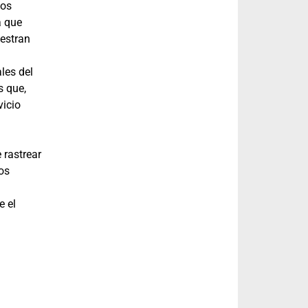
ios
a que
uestran
les del
s que,
vicio
 rastrear
ros
e el