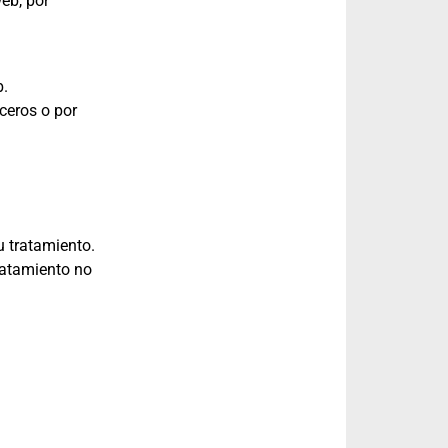
eb, por
b.
ceros o por
u tratamiento.
ratamiento no
: