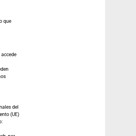
io que
o accede
eden
nos
ales del
ento (UE)
o: